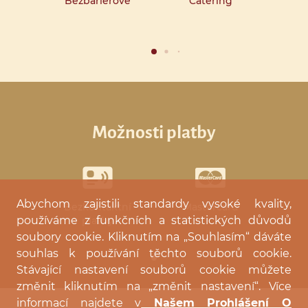
Bezbariérové
Catering
možnosti platby
Abychom zajistili standardy vysoké kvality,
Bezkontaktní
Mastercard
používáme z funkčních a statistických důvodů
platby
soubory cookie. Kliknutím na „Souhlasím“ dáváte
souhlas k používání těchto souborů cookie.
Stávající nastavení souborů cookie můžete
změnit kliknutím na „změnit nastavení“. Více
informací najdete v
Našem Prohlášení O