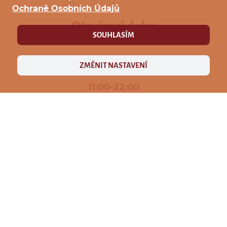
Ochraně Osobních Údajů
Otevírací doba
SOUHLASÍM
ZMĚNIT NASTAVENÍ
Pondělí
do
Čtvrtek
11:00-22:00
Kuchyně je otevřena
11:00-21:00
Pátek
11:00-00:00
Kuchyně je otevřena
11:00-21:00
Sobota