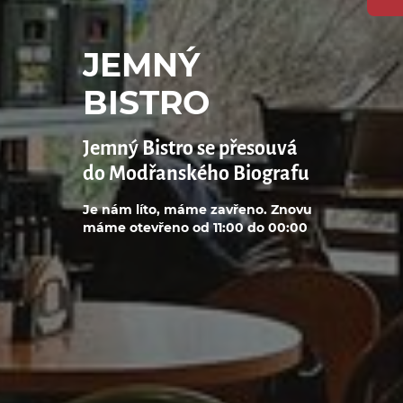
JEMNÝ
BISTRO
Jemný Bistro se přesouvá
do Modřanského Biografu
Je nám líto, máme zavřeno. Znovu
máme otevřeno od 11:00 do 00:00